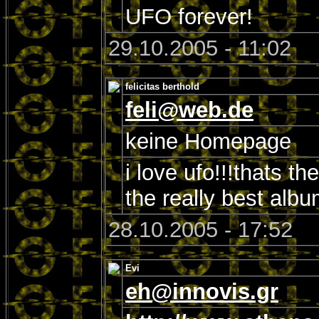
UFO forever!
29.10.2005 - 11:02
felicitas berthold
feli@web.de
keine Homepage
i love ufo!!!thats th
the really best alb
28.10.2005 - 17:52
Evi
eh@innovis.gr