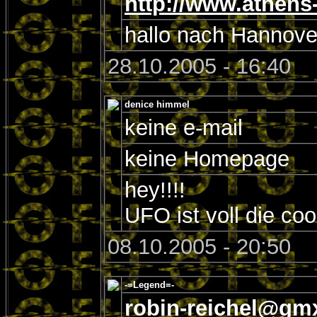
http://www.athens
hallo nach Hannove
28.10.2005 - 16:40
denice himmel
keine e-mail
keine Homepage
hey!!!!
UFO ist voll die coo
08.10.2005 - 20:50
-=Legend=-
robin-reichel@gm