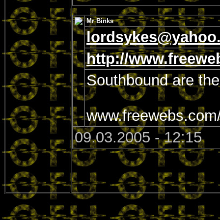
Mr Binks
lordsykes@yahoo.
http://www.freew
Southbound are the 
www.freewebs.com
09.03.2005 - 12:15