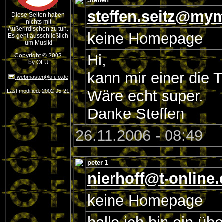
Steffen
steffen.seitz@mym
Diese Seiten haben
nichts mit
Außerirdischen zu tun.
keine Homepage
Es geht ausschließlich
um Musik!
Hi,
Copyright © 2002
by OFU
kann mir einer die 
webmaster@ofufo.de
Wäre echt super.
Last modified:
2002-05-21
Danke Steffen
26.11.2006 - 08:49
peter 1
nierhoff@t-online.
keine Homepage