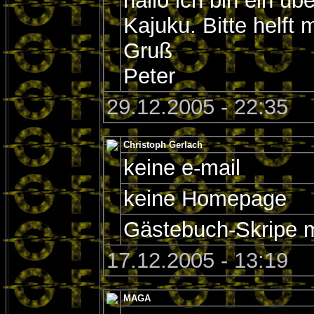
hallo ich bin ein ü
Kajuku. Bitte helft 
Gruß
Peter
29.12.2005 - 22:35
Christoph Gerlach
keine e-mail
keine Homepage
Gästebuch-Skripe 
17.12.2005 - 13:19
MAGA