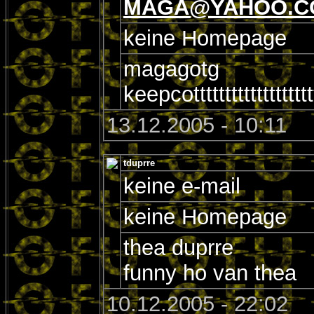
MAGA@YAHOO.C
keine Homepage
magagotg
keepcottttttttttttttttttttttt
13.12.2005 - 10:11
tduprre
keine e-mail
keine Homepage
thea duprre
funny ho van thea
10.12.2005 - 22:02